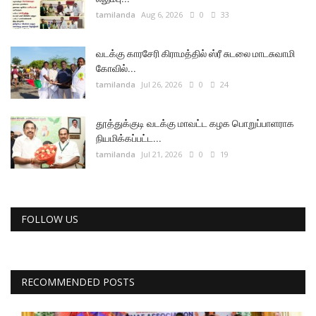
tamilanda
Aug 6, 2026
0
33
வடக்கு காரசேரி கிராமத்தில் ஸ்ரீ சுடலை மாடசுவாமி
கோவில்...
tamilanda
Jul 26, 2026
0
24
தூத்துக்குடி வடக்கு மாவட்ட கழக பொறுப்பாளராக
நியமிக்கப்பட்ட...
tamilanda
Jul 21, 2026
0
19
FOLLOW US
RECOMMENDED POSTS