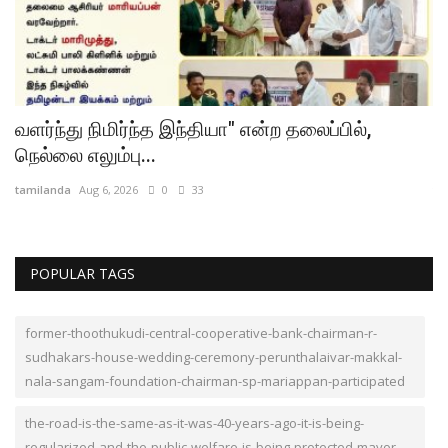
வளர்ந்து நிமிர்ந்த இந்தியா" என்ற தலைப்பில்,
வ
நெல்லை எலும்பு...
க
tamilanda
Aug 6, 2026
0
33
ta
POPULAR TAGS
former-thoothukudi-central-cooperative-bank-chairman-r-
sudhakars-house-wedding-ceremony-perunthalaivar-makkal-
nala-sangam-foundation-chairman-sp-mariappan-participated
the-road-is-the-same-as-it-was-40-years-ago-it-is-being-
regularized-and-the-public-welfare-is-being-protected-mayor-