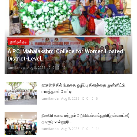
தூத்துக்குடி
A.P.C. Mahalakshmi College for Women Hosted
District-Level...
tamilanda
Aug 8, 2026
0
12
நாசரேத்தில் போதை ஒழிப்பு தினத்தை முன்னிட்டு
மாரத்தான் போட்டி
tamilanda
Aug 8, 2026
0
6
நீலகிரி கலை மற்றும் அறிவியல் கல்லூரி(தன்னாட்சி)
தாளூர்-கல்லூரி...
tamilanda
Aug 7, 2026
0
14