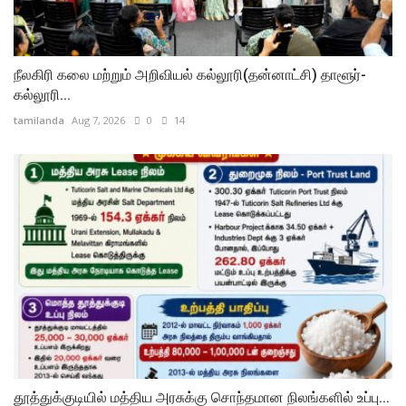
நீலகிரி கலை மற்றும் அறிவியல் கல்லூரி(தன்னாட்சி) தாளூர்-
கல்லூரி...
tamilanda
Aug 7, 2026
0
14
தூத்துக்குடியில் மத்திய அரசுக்கு சொந்தமான நிலங்களில் உப்பு...