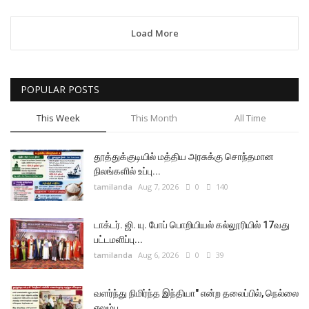
Load More
POPULAR POSTS
This Week
This Month
All Time
தூத்துக்குடியில் மத்திய அரசுக்கு சொந்தமான
நிலங்களில் உப்பு...
tamilanda
Aug 7, 2026
0
140
டாக்டர். ஜி. யு. போப் பொறியியல் கல்லூரியில் 17வது
பட்டமளிப்பு...
tamilanda
Aug 6, 2026
0
39
வளர்ந்து நிமிர்ந்த இந்தியா" என்ற தலைப்பில், நெல்லை
எலும்பு...