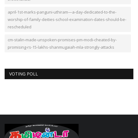
april-1st-marks-panguni-uthiram—a-day-dedicated-to-the-
worship-of-family-deities-school-examination-dates-should-be-
rescheduled
cm-stalin-made-unspoken-promises-pm-modi-cheated-by-
promising-rs-15-lakhs-shanmugaiah-mla-strongly-attacks
VOTING POLL