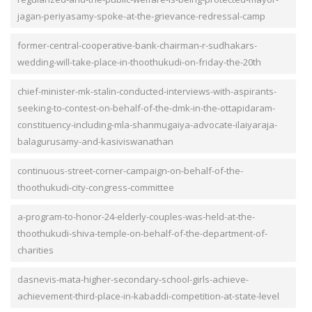
jagan-periyasamy-spoke-at-the-grievance-redressal-camp
former-central-cooperative-bank-chairman-r-sudhakars-
wedding-will-take-place-in-thoothukudi-on-friday-the-20th
chief-minister-mk-stalin-conducted-interviews-with-aspirants-
seeking-to-contest-on-behalf-of-the-dmk-in-the-ottapidaram-
constituency-including-mla-shanmugaiya-advocate-ilaiyaraja-
balagurusamy-and-kasiviswanathan
continuous-street-corner-campaign-on-behalf-of-the-
thoothukudi-city-congress-committee
a-program-to-honor-24-elderly-couples-was-held-at-the-
thoothukudi-shiva-temple-on-behalf-of-the-department-of-
charities
dasnevis-mata-higher-secondary-school-girls-achieve-
achievement-third-place-in-kabaddi-competition-at-state-level