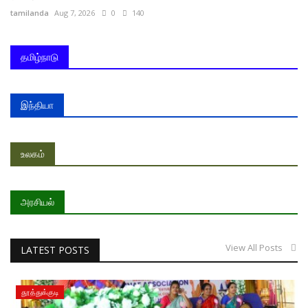
tamilanda
Aug 7, 2026
0
140
தமிழ்நாடு
இந்தியா
உலகம்
அரசியல்
View All Posts
LATEST POSTS
தூத்துக்குடி