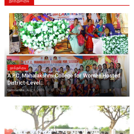
தூத்துக்குடி
வடக்கு காரசேரி கிராமத்தில் ஸ்ரீ சுடலை மாடசுவாமி கோவில் கொடை விழாவை முன்னிட்டு பெரிய மாட்டுவண்டி போட்டி சின்ன மாட்டு வண்டி போட்டி நடந்தது.
தூத்துக்குடி வடக்கு மாவட்ட கழக பொறுப்பாளராக நியமிக்கப்பட்ட அதிமுக அமைப்பு செயலாளரும் தூத்துக்குடி தெற்கு மாவட்ட செயலாளருமான முன்னாள் அமைச்சர் எஸ்.பி. சண்முகநாதன் சென்னை தலைமைக் கழக அலுவலகத்தில் அதிமுக பொதுச்செயலாளரும் முன்னாள் முதலமைச்சருமான எடப்பாடி கே.பழனிசாமி அவர்களை நேரில் சந்தித்து வாழ்த்து பெற்றார்.
தூத்துக்குடியில் உள்ள உலக புகழ்பெற்ற பனிமய மாதா பேராலய திருவிழா. வரும் 26 ஆம் தேதி கொடியேற்றத்துடன் துவக்கம்., பங்குத்தந்தை ஜான் செல்வம் பேட்டி.!
தூத்துக்குடி பத்திரிகையாளர்கள் வீட்டு மணை கோரிக்கைைய முதல்வா் விஜய் நிறைவேற்ற வேண்டும் தூத்துக்குடி பத்திாிகையாளர்கள் கோாிக்கை
ஐஏஎஸ் ஐபிஎஸ் ஐ ஆர் எஸ் போன்ற பயிற்சி பெறும் மாணவர்களுக்கு முறையான பயிற்சியும் இலவச தங்கும் விடுதியில் இலவச உணவும் தரமான முறையில் வழங்க தமிழ்நாடு அருந்ததியர் சங்க மாநில தலைவர் கே ஏ வரதராஜன், மாநில அரசுக்கும் மத்திய அரசுக்கும் வேண்டுகோள்
தூத்துக்குடி தனசேகர் நகரில் உள்ள மதுபான கடை மற்றும் பார் ஆகியவை நாளுக்கு நாள் கூட்டம் அதிகமாகிக் கொண்டிருக்கிறது. : காங்கிரஸ் தலைவர்கள் போராட்டம் அறிவிப்பு
தூத்துக்குடி சிறுமியின் இதய சிகிச்சைக்கு நிதி உதவி அமைச்சர் ஸ்ரீநாத் வழங்கினார்.
தூத்துக்குடி
தூத்துக்குடி மாவட்ட அனைத்து அரசுத் துறை ஓட்டுனர்கள் சங்க புதிய தலைவர்- செயலாளர் தேர்வு.
A.P.C. Mahalakshmi College for Women Hosted
தைவான் நாட்டில் கைது செய்யபட்ட இளைஞர்., ரூ.4 லட்சம் மோசடி? – மகனை மீட்டுத் தரக் கோரி பெற்றோர் மாவட்ட ஆட்சியர், எஸ்.பி.யிடம் புகார்.!
District-Level...
தூத்துக்குடி மாவட்ட அனைத்து அரசுத் துறை ஓட்டுனர்கள் சங்க புதிய தலைவர்- செயலாளர் தேர்வு.
tamilanda
Aug 8, 2026
0
12
தூத்துக்குடிக்கு விஜய் வந்து சென்ற பிறகு மிகப்பொிய எழுச்சி தமிழகத்தில் ஏற்பட்டது. நலத்திட்ட உதவிகள்
தப்பு, ராஜ மேளம், கட்டக்குழல் முழங்கிய திருவிழா... தமிழர் பண்பாட்டை அடுத்த தலைமுறையினருக்கு உயர்த்திய தூத்துக்குடி மேல சண்முகபுரம் இளைஞர்கள்.,*
அதிமுக அமைப்புச் செயலாளராக நியமிக்கப்பட்டதையொட்டி பொதுச்செயலாளர் எடப்பாடி பழனிசாமி உடன் முன்னாள் அமைச்சர் எஸ்.பி. சண்முகநாதன் சந்தித்து வாழ்த்து.
காங்கிரஸ் திமுக விட்டு சென்று விட்ட காரணத்தினால் திமுகவினருக்கு வயிற்று எரிச்சல் மற்றும் மனநிலை பாதிப்பு : பெருமாள்சாமி கதிர்வேல் பரபரப்பு அறிக்கை
A.P.C. Mahalakshmi College for Women Hosted District-Level Inter-school event featuring Maha Quiz contest and Cultural Competitions ( APCIAN CARNIVAL 2K26) at Thoothukudi on August 7, 2026.