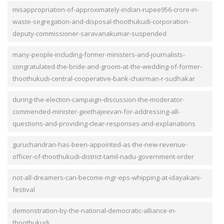
misappropriation-of-approximately-indian-rupee956-crore-in-
waste-segregation-and-disposal-thoothukudi-corporation-
deputy-commissioner-saravanakumar-suspended
many-people-including-former-ministers-and-journalists-
congratulated-the-bride-and-groom-at-the-wedding-of-former-
thoothukudi-central-cooperative-bank-chairman-r-sudhakar
during-the-election-campaign-discussion-the-moderator-
commended-minister-geethajeevan-for-addressing-all-
questions-and-providing-clear-responses-and-explanations
guruchandran-has-been-appointed-as-the-new-revenue-
officer-of-thoothukudi-district-tamil-nadu-government-order
not-all-dreamers-can-become-mgr-eps-whipping-at-idayakani-
festival
demonstration-by-the-national-democratic-alliance-in-
thoothukudi