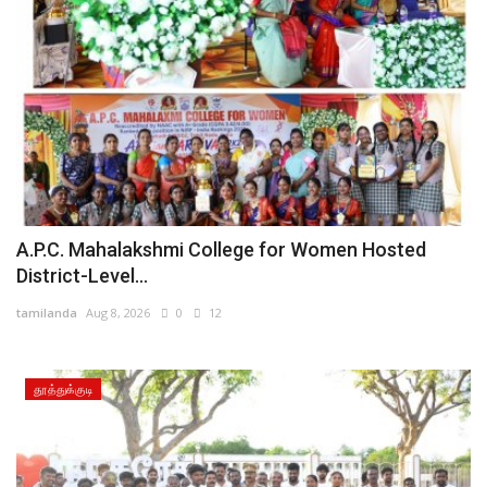
A.P.C. Mahalakshmi College for Women Hosted
District-Level...
tamilanda
Aug 8, 2026
0
12
தூத்துக்குடி