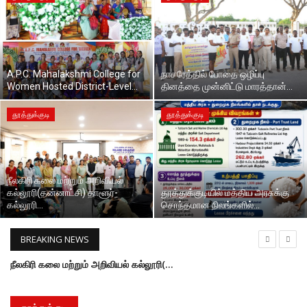
அரசியல்
A.P.C. Mahalakshmi College for
நாசரேத்தில் போதை ஒழிப்பு
Women Hosted District-Level...
தினத்தை முன்னிட்டு மாரத்தான்...
தூத்துக்குடி
தூத்துக்குடி
நீலகிரி கலை மற்றும் அறிவியல்
கல்லூரி(தன்னாட்சி) தாளூர்-
தூத்துக்குடியில் மத்திய அரசுக்கு
கல்லூரி...
சொந்தமான நிலங்களில்...
BREAKING NEWS
தூத்துக்குடியில் மத்திய அரசுக்கு சொந்தமான நிலங்களில் உப்பு உற்பத்தி : தொழிலதிபர்கள் மிகப்பெரிய கோடீஸ்வரர்களானர்.
வளர்ந்து நிமிர்ந்த இந்தியா" என்ற தலைப்பில், நெல்லை எலும்பு மற்றும் மூட்டு மருத்துவர்கள் சங்கம் சார்பில், தூத்துக்குடி எஸ்.ஏ.வி. மேல்நிலைப் பள்ளியில் மாணவர்களுக்கான சிறப்பு மருத்துவ முகாம்
டாக்டர். ஜி. யு. போப் பொறியியல் கல்லூரியில் 17வது பட்டமளிப்பு விழா.